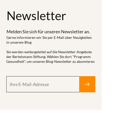
that good apps
die Weisse
vergangenen
can be used in
Newsletter
Liste gGmbH –
Monaten
healthcare:
Lösungen für
entwickelt
With this goal
mehr
haben –
in mind, we are
Melden Sie sich für unseren Newsletter an.
Transparenz
gefördert vom
developing an
Gerne informieren wir Sie per E-Mail über Neuigkeiten
bei digitalen
Bundesministerium
in unserem Blog
online app
Gesundheitsanwendungen.
für
search with
Sie werden weitergeleitet auf die Newsletter-Angebote
Das Projekt
Gesundheit.
der Bertelsmann Stiftung. Wählen Sie dort "Programm
our Weisse
nennen wir
Wir haben es
Gesundheit", um unseren Blog-Newsletter zu abonnieren
Liste
"Trusted
über eine
colleagues. In
Health Apps".
Webanwendung
this context,
Mit der App-
für
we are
Suche der
Selbstangaben
developing the
Weissen Liste
von DiGA-
AppQ core-set
ist jetzt das
Anbietern
of quality
erste
nutzbar