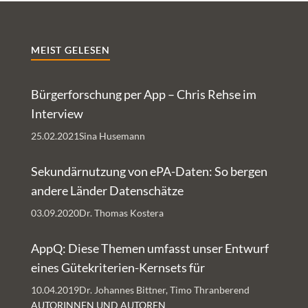
MEIST GELESEN
Bürgerforschung per App – Chris Rehse im
Interview
25.02.2021
Sina Husemann
Sekundärnutzung von ePA-Daten: So bergen
andere Länder Datenschätze
03.09.2020
Dr. Thomas Kostera
AppQ: Diese Themen umfasst unser Entwurf
eines Gütekriterien-Kernsets für
Gesundheits-Apps
10.04.2019
Dr. Johannes Bittner, Timo Thranberend
AUTORINNEN UND AUTOREN