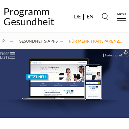
Programm
Menü
DE
EN
Gesundheit
GESUNDHEITS-APPS
FÜR MEHR TRANSPARENZ…