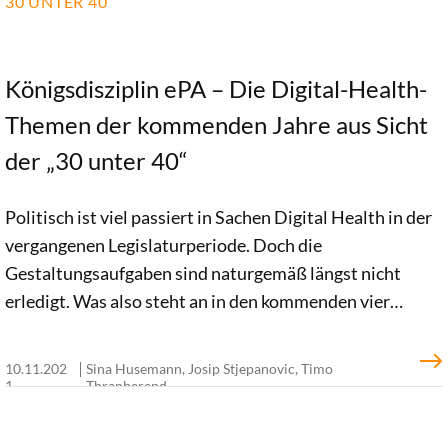
30 UNTER 40
Königsdisziplin ePA – Die Digital-Health-
Themen der kommenden Jahre aus Sicht
der „30 unter 40“
Politisch ist viel passiert in Sachen Digital Health in der
vergangenen Legislaturperiode. Doch die
Gestaltungsaufgaben sind naturgemäß längst nicht
erledigt. Was also steht an in den kommenden vier
Jahren? Was sind die relevanten Digital-Health-
Themen? Was muss weiterentwickelt, was etabliert, was
10.11.202
Sina Husemann, Josip Stjepanovic, Timo
angegangen werden? Wir haben das Netzwerk „30 unter
1
Thranberend
40“ und die Netzwerk-Alumni um ihre Einschätzung
gebeten. Herausgekommen sind eine umfassende