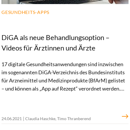
Fragen und Antworten.
GESUNDHEITS-APPS
DiGA als neue Behandlungsoption –
Videos für Ärztinnen und Ärzte
17 digitale Gesundheitsanwendungen sind inzwischen
im sogenannten DiGA-Verzeichnis des Bundesinstituts
für Arzneimittel und Medizinprodukte (BfArM) gelistet
– und können als „App auf Rezept“ verordnet werden.
Doch Ärztinnen und Ärzte, so liest es sich zuletzt häufig,
seien noch zurückhaltend. Einige seien skeptisch; viele
hätten noch keine Gelegenheit gehabt, sich mit der
24.06.2021
Claudia Haschke, Timo Thranberend
neuen digitalen Behandlungsoption vertraut zu machen.
Kürzlich haben wir eine Reihe von Videos veröffentlicht,