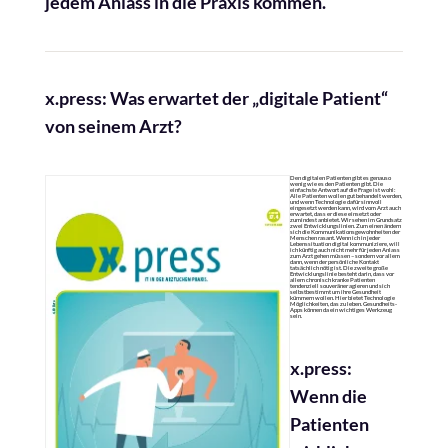
jedem Anlass in die Praxis kommen.
x.press: Was erwartet der „digitale Patient“
von seinem Arzt?
Den digitalen Patienten gibt es genauso
wenig wie es den Patienten gibt. Die
einfachste Antwort auf die Frage ist wohl:
Alle Patienten wollen gut behandelt werden,
und wenn Technologie dafür sinnvoll
eingesetzt werden kann, wird vom Arzt auch
erwartet, dass er diese einsetzt oder
zumindest anbietet. Wir sehen im Grundsatz
zwei Entwicklungslinien. Zum einen ändern
sich die Kommunikationsgewohnheiten der
Menschen rasant. Wenn ich in jeder
Lebenssituation digital kommuniziere, will
ich künftig auch nicht mehr für jeden Anlass
zum Arzt gehen müssen – sondern vor allem
dann, wenn der persönliche Kontakt
tatsächlich nötig ist. Die zweite große
Entwicklungslinie besteht darin, dass vor
allem chronisch kranke Patienten
tendenziell souveräner agieren und sich
selbstbestimmt um ihre Gesundheit
kümmern wollen. Hier bietet Technologie
Möglichkeiten, das zu leben. Gesundheits-
Apps können da ein wichtiges Werkzeug
sein.
x.press:
Wenn die
Patienten