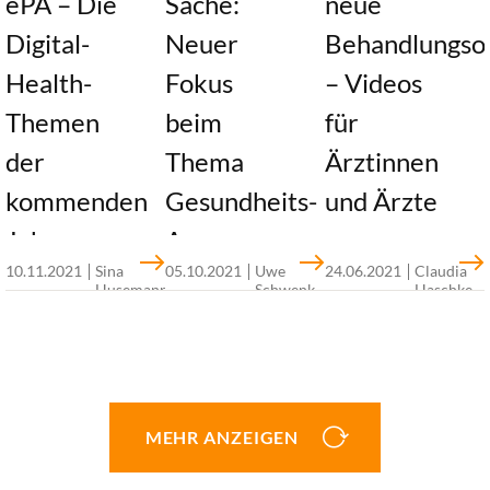
ePA – Die
Sache:
neue
Digital-
Neuer
Behandlungso
Health-
Fokus
– Videos
Themen
beim
für
der
Thema
Ärztinnen
kommenden
Gesundheits-
und Ärzte
Jahre aus
Apps
17 digitale
10.11.2021
Sina
05.10.2021
Uwe
24.06.2021
Claudia
Sicht der
Husemann,
Schwenk,
Haschke,
Gesundheitsanwe
Nutzenstiftende
Josip
Timo
Timo
„30 unter
sind
Stjepanovic,
Thranberend
Thranbere
Gesundheits-
Timo
40“
inzwischen im
Apps sollen
Thranberend
sogenannten
selbstverständlicher
DiGA-
Politisch ist
Teil des
MEHR ANZEIGEN
Verzeichnis
viel passiert in
Versorgungsalltags
des
Sachen Digital
werden – und