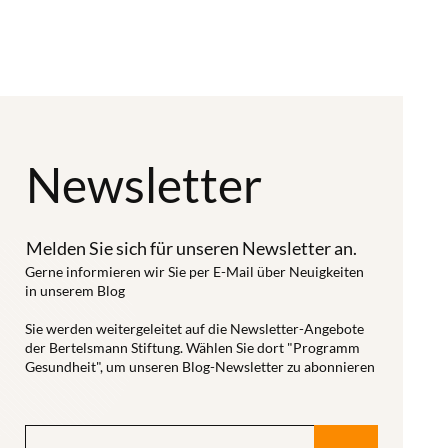
Bundesinstituts
Health in der
damit die
für
vergangenen
Versorgung
Arzneimittel
Legislaturperiode.
verbessern. So
und
Doch die
lautet eines
Medizinprodukte
Gestaltungsaufgaben
unserer
(BfArM)
sind
Wirkungsziele
Newsletter
gelistet – und
naturgemäß
seit 2016. Wir
können als
längst nicht
haben den
„App auf
erledigt. Was
Melden Sie sich für unseren Newsletter an.
App-Markt
Rezept“
also steht an in
Gerne informieren wir Sie per E-Mail über Neuigkeiten
analysiert und
in unserem Blog
verordnet
den
klassifiziert,
werden. Doch
kommenden
Sie werden weitergeleitet auf die Newsletter-Angebote
Empfehlungen
der Bertelsmann Stiftung. Wählen Sie dort "Programm
Ärztinnen und
vier Jahren?
für den
Gesundheit", um unseren Blog-Newsletter zu abonnieren
Ärzte, so liest
Was sind die
Innovationstransfer
es sich zuletzt
relevanten
erarbeitet, das
häufig, seien
Digital-
Qualitätskriterien-