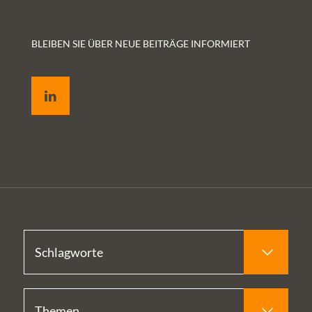
Videos stehen
Ausbau der
Stattdessen
unter einer
ePA.
fokussieren
BLEIBEN SIE ÜBER NEUE BEITRÄGE INFORMIERT
freien Lizenz –
wir auf die
zum Beispiel
medizinische
LinkedIn
für den Einsatz
Begutachtung
im Rahmen
von Apps im
von Fort- und
Rahmen des
Weiterbildungen.
sogenannten
„Gutachten-
Board
Medizin“. In
diesem
Blogpost
erläutern wir
diesen Schritt
– in Form von