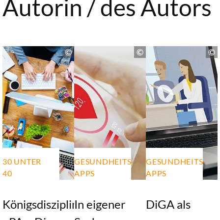
Autorin / des Autors
30 UNTER
GESUNDHEITS-
GESUNDHEITS-
40
APPS
APPS
Königsdisziplin
In eigener
DiGA als