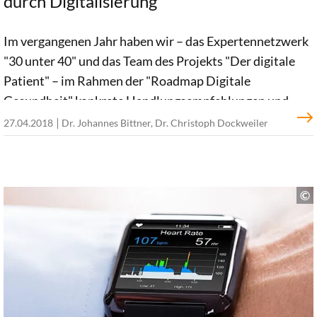
durch Digitalisierung
Im vergangenen Jahr haben wir – das Expertennetzwerk
"30 unter 40" und das Team des Projekts "Der digitale
Patient" – im Rahmen der "Roadmap Digitale
Gesundheit" konkrete Handlungsempfehlungen und
Denkanstöße formuliert, mit deren Hilfe Digitalisierung
27.04.2018
Dr. Johannes Bittner, Dr. Christoph Dockweiler
mehr Patientennutzen erzeugen soll. In den letzten
Monaten wurde diese Roadmap aktualisiert und um
sieben neue Empfehlungen erweitert, die sich an
verschiedenste Akteure des Gesundheitssystems
richten und von diesen singulär umgesetzt werden
können.