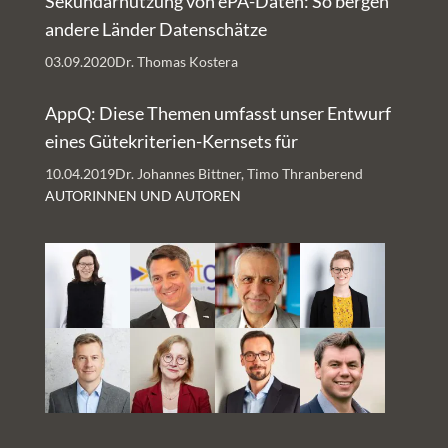
Sekundärnutzung von ePA-Daten: So bergen
andere Länder Datenschätze
03.09.2020
Dr. Thomas Kostera
AppQ: Diese Themen umfasst unser Entwurf
eines Gütekriterien-Kernsets für
Gesundheits-Apps
10.04.2019
Dr. Johannes Bittner, Timo Thranberend
AUTORINNEN UND AUTOREN