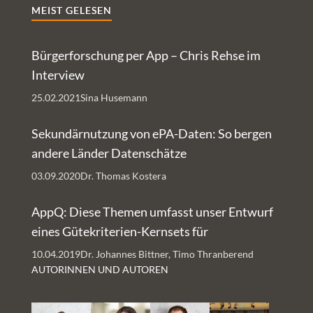
MEIST GELESEN
Bürgerforschung per App – Chris Rehse im
Interview
25.02.2021
Sina Husemann
Sekundärnutzung von ePA-Daten: So bergen
andere Länder Datenschätze
03.09.2020
Dr. Thomas Kostera
AppQ: Diese Themen umfasst unser Entwurf
eines Gütekriterien-Kernsets für
Gesundheits-Apps
10.04.2019
Dr. Johannes Bittner, Timo Thranberend
AUTORINNEN UND AUTOREN