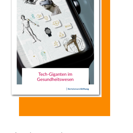
einfachen
Wandel mit
Auftrag hat ein
Widerspruchsverfahren.
einer Reihe
Team unter
von
Leitung der
Veränderungen
Ethikerin Prof.
in den
Christiane
Gesundheitsberuf
Woopen die
sowie
verschiedenen
Herausforderunge
Perspektiven
einher. Eine
und möglichen
Studie unter
Ansätze
Leitung der
analysiert.
Ethikerin Prof.
Christiane
Woopen hat
diese jetzt im
Detail in