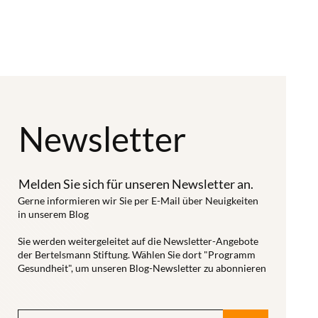
ermöglicht
Patientinnen
der Lage,
werden, ihre
und Patienten
Daten in
Gesundheitsdaten
oder zur
großen
aus der
Unterstützung
Mengen zu
elektronischen
der
erheben und
Patientenakte
Therapieentscheid
zu analysieren.
(ePA) der
Newsletter
Systeme zur
Das bringt für
Forschung zur
Optimierung
eine freie
Verfügung zu
der
Forschung
stellen.
Melden Sie sich für unseren Newsletter an.
Bettenauslastung:
sowie für
Gerne informieren wir Sie per E-Mail über Neuigkeiten
Allerdings ist
Tech-Giganten
Gerechtigkeit
in unserem Blog
es bisher noch
treiben
und
Sie werden weitergeleitet auf die Newsletter-Angebote
notwendig,
Digitalisierungspr
Solidarität
der Bertelsmann Stiftung. Wählen Sie dort "Programm
dafür eine
in der
Gesundheit", um unseren Blog-Newsletter zu abonnieren
große ethische
aktive
Gesundheitsverso
Herausforderungen
Entscheidung
deutlich voran.
mit sich.