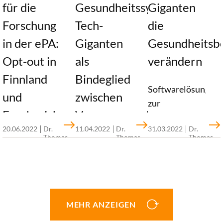
für die
Gesundheitssystem:
Giganten
Forschung
Tech-
die
in der ePA:
Giganten
Gesundheitsb
Opt-out in
als
verändern
Finnland
Bindeglied
Softwarelösungen
und
zwischen
zur
Frankreich
Versorgungsalltag
Auswertung
20.06.2022
Dr.
11.04.2022
Dr.
31.03.2022
Dr.
und
von MRT-
Thomas
Thomas
Thomas
In
Bildern, Apps
Kostera
Kostera
Kostera
Forschung?
Deutschland
zum
soll
Monitoring
Tech-Giganten
Bürgerinnen
von
sind dank ihrer
und Bürgern
Vitalparametern
MEHR ANZEIGEN
finanziellen
künftig
von
Ressourcen in