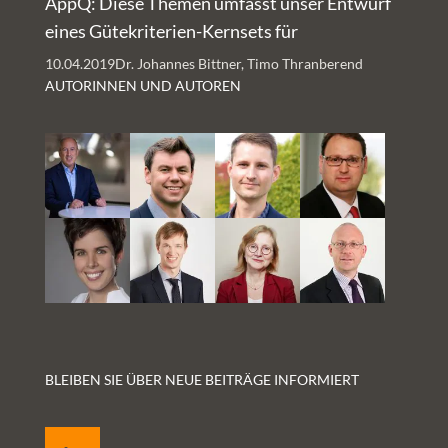
AppQ: Diese Themen umfasst unser Entwurf
eines Gütekriterien-Kernsets für
Gesundheits-Apps
10.04.2019
Dr. Johannes Bittner, Timo Thranberend
AUTORINNEN UND AUTOREN
BLEIBEN SIE ÜBER NEUE BEITRÄGE INFORMIERT
LinkedIn