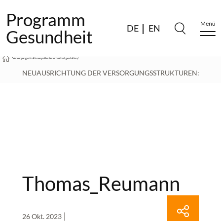
Programm
Menü
DE
EN
Gesundheit
Versorgungsstrukturen patientenorientiert gestalten
/
NEUAUSRICHTUNG DER VERSORGUNGSSTRUKTUREN:
THOMAS REUMANN IM INTERVIEW
/
THOMAS_REUMANN
Thomas_Reumann
26 Okt. 2023