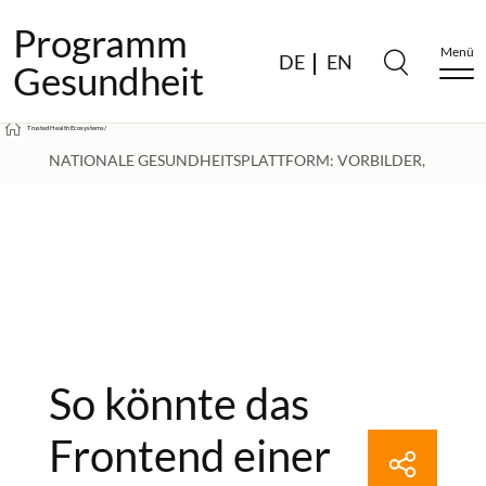
Programm
Menü
DE
EN
Gesundheit
Trusted Health Ecosystems
/
NATIONALE GESUNDHEITSPLATTFORM: VORBILDER,
TRÄGERSCHAFT, PRINZIPIEN - DR. TOBIAS SILBERZAHN IM
INTERVIEW
/
SO KÖNNTE DAS FRONTEND EINER NATIONALEN
So könnte das
GESUNDHEITSPLATTFORM AUSSEHEN
Frontend einer