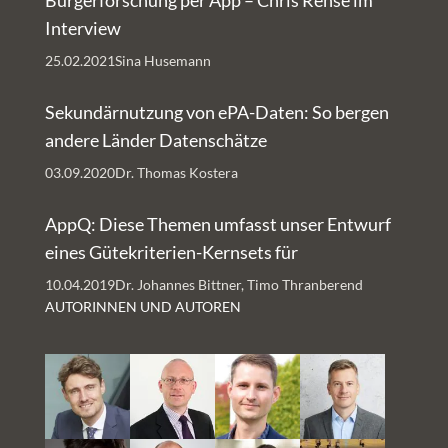
Bürgerforschung per App – Chris Rehse im
Interview
25.02.2021
Sina Husemann
Sekundärnutzung von ePA-Daten: So bergen
andere Länder Datenschätze
03.09.2020
Dr. Thomas Kostera
AppQ: Diese Themen umfasst unser Entwurf
eines Gütekriterien-Kernsets für
Gesundheits-Apps
10.04.2019
Dr. Johannes Bittner, Timo Thranberend
AUTORINNEN UND AUTOREN