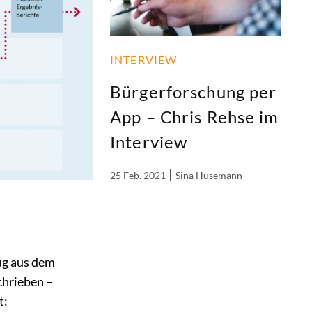
INTERVIEW
Bürgerforschung per
App – Chris Rehse im
Interview
25 Feb. 2021
Sina Husemann
ug aus dem
chrieben –
t: