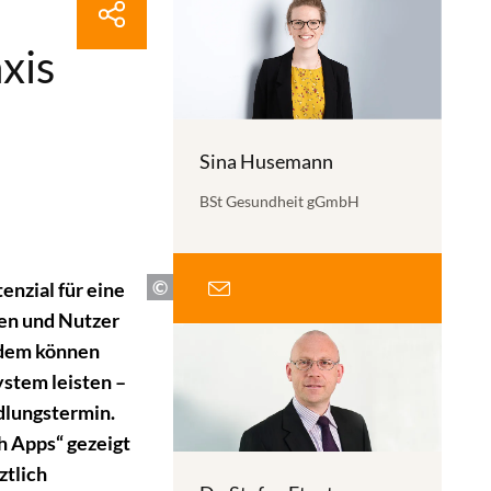
xis
Sina Husemann
BSt Gesundheit gGmbH
enzial für eine
en und Nutzer
dem k
önnen
stem leisten –
dlungstermin.
h Apps“
g
ezeigt
ztlich