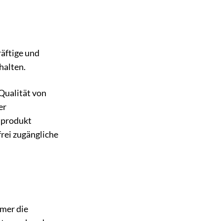
räftige und
halten.
Qualität von
er
nprodukt
rei zugängliche
mmer die