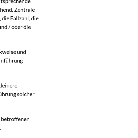
ntsprechende
chend. Zentrale
die Fallzahl, die
nd / oder die
rkweise und
einführung
leinere
ührung solcher
s betroffenen
.