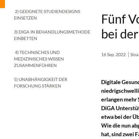
2) GEEIGNETE STUDIENDESIGNS
Fünf Vo
EINSETZEN
bei de
3) DIGA IN BEHANDLUNGSMETHODE
EINBETTEN
4) TECHNISCHES UND
16 Sep. 2022
Sin
MEDIZINISCHES WISSEN
ZUSAMMENFÜHREN
5) UNABHÄNGIGKEIT DER
D
igitale Gesun
FORSCHUNG STÄRKEN
niedrigschwell
erlangen mehr 
DiGA
Unterstüt
etwa bei der Ü
Wie
die
nun ab
hat, sind zwei 