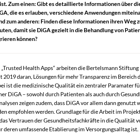
i
st.
Zum einen
:
Gibt es detaillierte Informationen über d
iGA
, die es erlauben, verschiedene Anwendungen mitein
nd zum anderen: Finden diese Informationen ihren Weg z
ten, damit sie
DiGA
gezielt in die Behandlung von Patie
grieren können?
 „Trusted Health Apps“ arbeiten die Bertelsmann Stiftung 
it 2019 daran, Lösungen für mehr Transparenz im Bereich 
ei ist die medizinische Qualität ein zentraler Paramater f
er DiGA – sowohl durch Patienten als auch durch Gesundh
alysen zeigen zudem, dass DiGA vor allem dann genutzt 
n empfohlen werden. Grundlage für die Arbeit im Projekt 
as Vertrauen der Gesundheitsfachkräfte in die Qualität 
r deren umfassende Etablierung im Versorgungsalltag ist