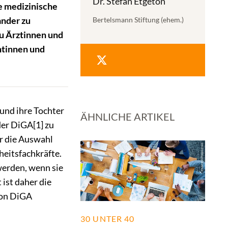
Dr. Stefan Etgeton
ie medizinische
ander zu
Bertelsmann Stiftung (ehem.)
u Ärztinnen und
ntinnen und
und ihre Tochter
ÄHNLICHE ARTIKEL
der DiGA[1] zu
ür die Auswahl
eitsfachkräfte.
werden, wenn sie
ist daher die
von DiGA
.
30 UNTER 40