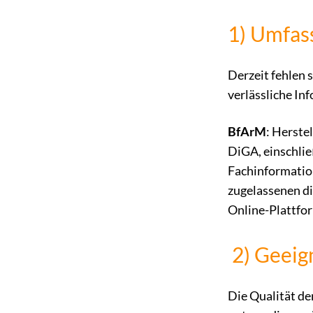
1) Umfas
Derzeit fehlen 
verlässliche In
BfArM
: Herste
DiGA, einschlie
Fachinformation
zugelassenen di
Online-Plattfor
2) Geeig
Die Qualität de