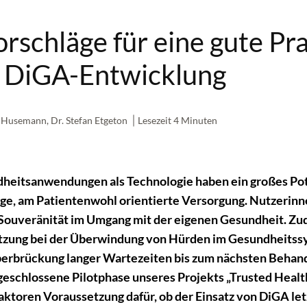
rschläge für eine gute Pra
r DiGA-Entwicklung
a Husemann
,
Dr. Stefan Etgeton
Lesezeit 4 Minuten
dheit
sanwendungen
als Technologie haben ein großes Pot
ige, am Patientenwohl orientierte Versorgung.
Nutzerinn
Souveränität im Umgang mit der eigenen Gesundheit. Zu
zung bei der Überwindung von Hürden im Gesundheitssy
berbrückung langer Wartezeiten bis zum nächsten Behan
geschlossene
Pilotphase unseres Projekts „
T
rusted
Healt
Faktoren Voraussetzung dafür, ob der Einsatz von
DiGA
let