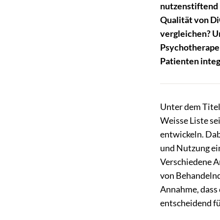
nutzenstiftend
Qualität von
D
vergleichen? U
Psychotherapeu
Patienten inte
Unter dem Titel
Weisse Liste se
entwickeln. Dab
und Nutzung ein
Verschiedene An
von Behandelnde
Annahme, dass d
entscheidend fü