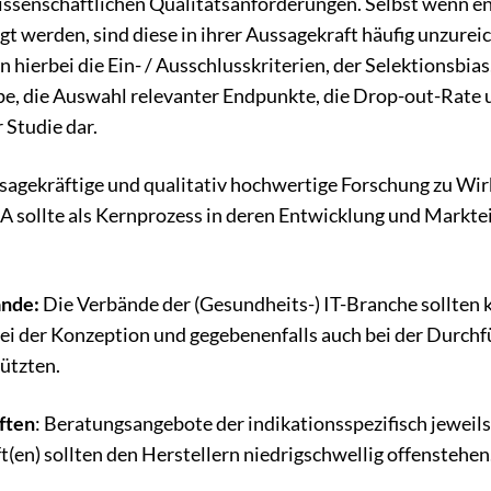
ssenschaftlichen Qualitätsanforderungen. Selbst wenn e
gt werden, sind diese in ihrer Aussagekraft häufig unzurei
 hierbei die Ein- / Ausschlusskriterien, der Selektionsbias, 
e, die Auswahl relevanter Endpunkte, die Drop-out-Rate u
 Studie dar.
agekräftige und qualitativ hochwertige Forschung zu Wi
 sollte als Kernprozess in deren Entwicklung und Markt
nde:
Die Verbände der (Gesundheits-) IT-Branche sollten k
i der Konzeption und gegebenenfalls auch bei der Durchf
tützten.
ften
: Beratungsangebote der indikationsspezifisch jeweil
t(en) sollten den Herstellern niedrigschwellig offenstehen