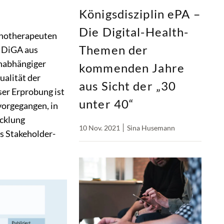
Königsdisziplin ePA –
Die Digital-Health-
hotherapeuten
Themen der
n DiGA aus
unabhängiger
kommenden Jahre
ualität der
aus Sicht der „30
ser Erprobung ist
unter 40“
orgegangen, in
icklung
10 Nov. 2021
Sina Husemann
s Stakeholder-