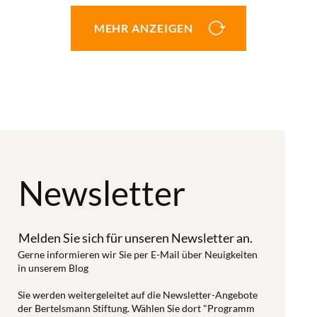
gemeinsam
großes
Politisch ist
mit der
MEHR ANZEIGEN
Potenzial für
viel passiert in
Universität
eine
Sachen Digital
Witten/Herdecke
niedrigschwellige,
Health in der
in unserem
am
vergangenen
dritten
Patientenwohl
Legislaturperiode.
#FutureMedTalk
orientierte
Doch die
im Januar
Versorgung.
Gestaltungsaufgaben
gewidmet. Die
Nutzerinnen
sind
Newsletter
Aufzeichnung
und Nutzer
naturgemäß
der Session ist
erlangen mehr
längst nicht
jetzt bei uns
Souveränität
erledigt. Was
Melden Sie sich für unseren Newsletter an.
im Blog
im Umgang
also steht an in
Gerne informieren wir Sie per E-Mail über Neuigkeiten
abrufbar.
in unserem Blog
mit der
den
eigenen
kommenden
Sie werden weitergeleitet auf die Newsletter-Angebote
der Bertelsmann Stiftung. Wählen Sie dort "Programm
Gesundheit.
vier Jahren?