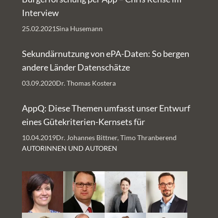
abgeschlossene
ihre
Interview
Pilotphase
Einschätzung
25.02.2021
Sina Husemann
unseres
gebeten.
Projekts
Herausgekommen
Sekundärnutzung von ePA-Daten: So bergen
„Trusted
sind eine
andere Länder Datenschätze
Health Apps“
umfassende
03.09.2020
Dr. Thomas Kostera
gezeigt hat,
Themenliste
sind zwei
und
AppQ: Diese Themen umfasst unser Entwurf
Faktoren
Prioritäten in
eines Gütekriterien-Kernsets für
Voraussetzung
verschiedenen
Gesundheits-Apps
10.04.2019
Dr. Johannes Bittner, Timo Thranberend
dafür, ob der
Feldern. Am
AUTORINNEN UND AUTOREN
Einsatz von
bedeutendsten
DiGA letztlich
nach
nutzenstiftend
Einschätzung
ist. Zum einen:
der Fachleute:
Gibt es
die