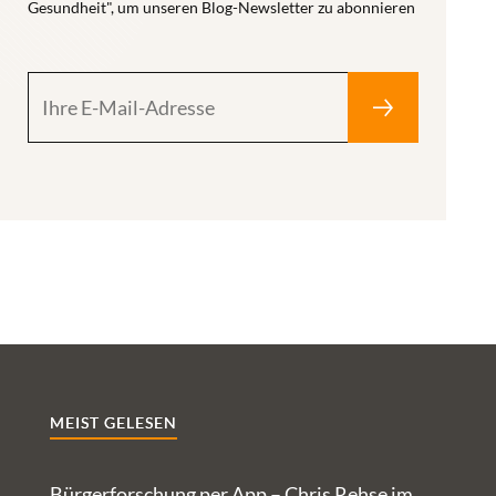
Gesundheit", um unseren Blog-Newsletter zu abonnieren
Zudem können
Was sind die
DiGA
relevanten
Unterstützung
Digital-
bei der
Health-
Überwindung
Themen? Was
von Hürden im
muss
Gesundheitssystem
weiterentwickelt,
leisten – etwa
was etabliert,
bei der
was
Überbrückung
angegangen
langer
werden? Wir
Wartezeiten
haben das
bis zum
Netzwerk „30
nächsten
MEIST GELESEN
unter 40“ und
Behandlungstermin.
die Netzwerk-
Wie die nun
Alumni um
Bürgerforschung per App – Chris Rehse im