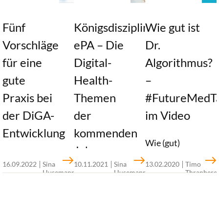
Fünf
Königsdisziplin
Wie gut ist
Vorschläge
ePA – Die
Dr.
für eine
Digital-
Algorithmus?
gute
Health-
–
Praxis bei
Themen
#FutureMedTa
der DiGA-
der
im Video
Entwicklung
kommenden
Wie (gut)
Jahre aus
funktionieren
Digitale
16.09.2022
Sina
10.11.2021
Sina
13.02.2020
Timo
Sicht der
Diagnose-
Husemann,
Husemann,
Thranbere
Gesundheitsanwendungen
Dr. Stefan
Josip
Sina
„30 unter
Apps? Dieser
als
Etgeton
Stjepanovic,
Husemann
Frage haben
Timo
Technologie
40“
Thranberend
wir uns
haben ein