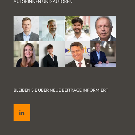
AUTORINNEN UND AUTOREN
ländervergleichenden Studie #SmartHealthSystems
haben wir genauer geschaut, welche Bedeutung
semantische Standards für das jeweilige
Gesundheitssystem haben – und wie andere Länder
Daten tatsächlich austauschen. Was Deutschland hier
lernen kann: Unumgänglich ist, dass eine Behörde oder
ein Kompetenzzentrum die Koordinierung übernimmt
und dass die Akzeptanz klinischer
Informationsstandards strategisch gefördert wird.
BLEIBEN SIE ÜBER NEUE BEITRÄGE INFORMIERT
LinkedIn