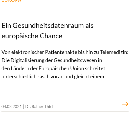
Ein Gesundheitsdatenraum als
europäische Chance
Von elektronischer Patientenakte bis hin zu Telemedizin:
Die Digitalisierung der Gesundheitswesen in
den Ländern der Europäischen Union schreitet
unterschiedlich rasch voran und gleicht einem
Flickenteppich. Zwar gibt es eine
Vielzahl guter europäischer Initiativen im Umgang mit E-
Health. Doch ein klares, gesamteuropäisches Zielbild
04.03.2021
Dr. Rainer Thiel
fehlt bisher. In einem Impulspapier plädieren wir für eine
integrierte E-Health-Strategie. Eine solche Strategie
muss auch einen gemeinsamen europäischen