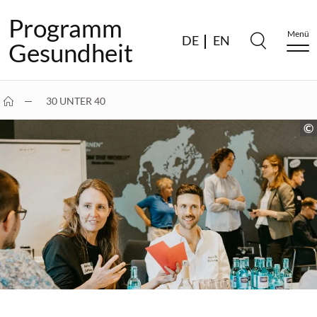
Programm
Menü
DE
EN
Gesundheit
30 UNTER 40
BESCHÄFTIGTE IM GESUNDHEITSWESEN…