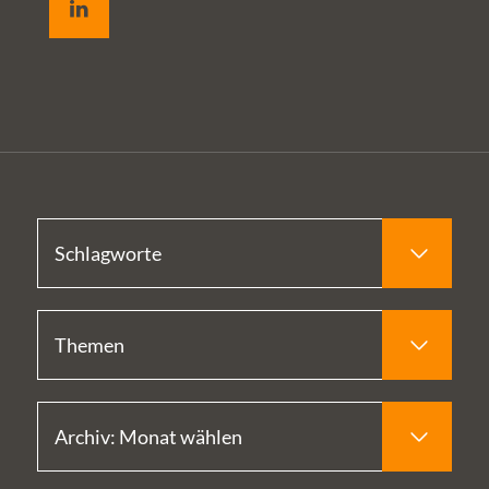
freiwillig
öffnen, damit
Patient:innen
diese lesen
können?