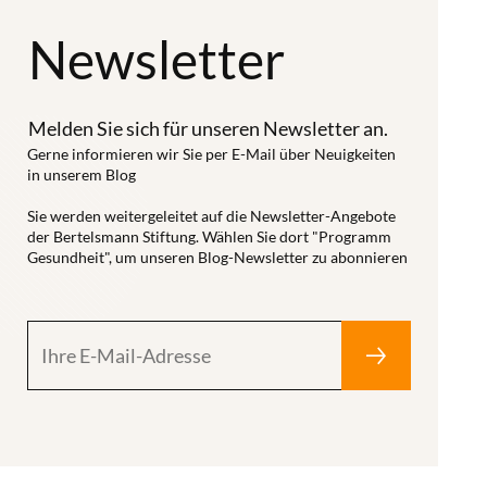
digitale
und Therapie
66 Prozent der
Lösungen
Newsletter
effizienter
Bevölkerung
akzeptieren.
sowie
die ärztlichen
Dafür
effektiver zu
Notizen lesen,
Melden Sie sich für unseren Newsletter an.
wiederum
machen. Um
wären sie
Gerne informieren wir Sie per E-Mail über Neuigkeiten
braucht es die
KI
in unserem Blog
digital
Fähigkeit, mit
nutzenstiftend
einsehbar. Die
Sie werden weitergeleitet auf die Newsletter-Angebote
digitalen
in der Breite
der Bertelsmann Stiftung. Wählen Sie dort "Programm
Nutzung von
Anwendungen
Gesundheit", um unseren Blog-Newsletter zu abonnieren
des klinischen
OpenNotes in
kompetent
Alltags
anderen
umzugehen –
einsetzen zu
Ländern zeigt,
eine Fähigkeit,
können, ist es
dass sich das
die trotz
notwendig,
Verständnis
fortschreitender
dass
von
Digitalisierung
technische
Patient:innen
des Alltags bei
Innovationen
über die