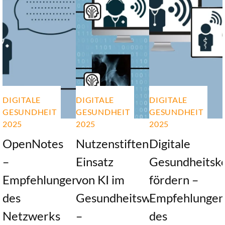
DIGITALE
DIGITALE
DIGITALE
GESUNDHEIT
GESUNDHEIT
GESUNDHEIT
2025
2025
2025
OpenNotes
Nutzenstiftender
Digitale
–
Einsatz
Gesundheitsk
Empfehlungen
von KI im
fördern –
des
Gesundheitswesen
Empfehlungen
Netzwerks
–
des