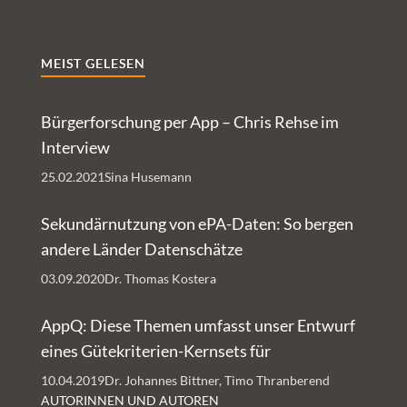
MEIST GELESEN
Bürgerforschung per App – Chris Rehse im
Interview
25.02.2021
Sina Husemann
Sekundärnutzung von ePA-Daten: So bergen
andere Länder Datenschätze
03.09.2020
Dr. Thomas Kostera
AppQ: Diese Themen umfasst unser Entwurf
eines Gütekriterien-Kernsets für
Gesundheits-Apps
10.04.2019
Dr. Johannes Bittner, Timo Thranberend
AUTORINNEN UND AUTOREN