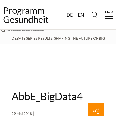
Programm
Menü
DE
EN
Gesundheit
Archiv
/
Debattenreihe „Big Data im Gesundheitswesen“
/
DEBATE SERIES RESULTS: SHAPING THE FUTURE OF BIG
DATA IN HEALTHCARE
/
ABBE_BIGDATA4
AbbE_BigData4
29 Mai 2018