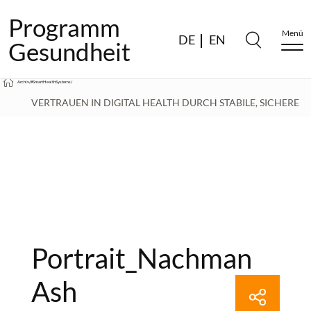
Programm
Menü
DE
EN
Gesundheit
Archiv
/
#SmartHealthSystems
/
VERTRAUEN IN DIGITAL HEALTH DURCH STABILE, SICHERE
UND NUTZERFREUNDLICHE ANWENDUNGEN – NACHMAN
ASH UND RACHELLE KAYE IM INTERVIEW
/
PORTRAIT_NACHMAN ASH
Portrait_Nachman
Ash