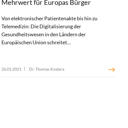
Mehrwert für Europas Bürger
Von elektronischer Patientenakte bis hin zu
Telemedizin: Die Digitalisierung der
Gesundheitswesen in den Ländern der
Europäischen Union schreitet
unterschiedlich rasch voran und gleicht
einem Flickenteppich. Zwar gibt es eine
Vielzahl guter europäischer Initiativen im
26.01.2021
Dr. Thomas Kostera
Umgang mit E-Health. Doch ein klares,
gesamteuropäisches Zielbild fehlt bisher. In
einem Impulspapier plädieren wir für eine
integrierte E-Health-Strategie. Dieser
Blogpost zeigt auf, warum und wie sich eine
solche Strategie an den Bedürfnissen der
Bürger orientieren sollte.