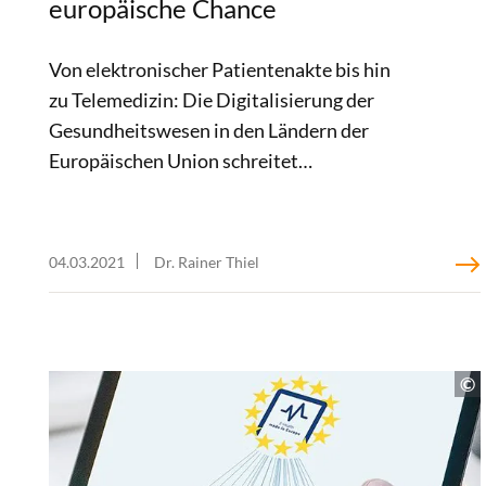
europäische Chance
Von elektronischer Patientenakte bis hin
zu Telemedizin: Die Digitalisierung der
Gesundheitswesen in den Ländern der
Europäischen Union schreitet
unterschiedlich rasch voran und gleicht
einem Flickenteppich. Zwar gibt es eine
Vielzahl guter europäischer Initiativen im
04.03.2021
Dr. Rainer Thiel
Umgang mit E-Health. Doch ein klares,
gesamteuropäisches Zielbild fehlt bisher.
In einem Impulspapier plädieren wir für eine
integrierte E-Health-Strategie. Eine solche
Strategie muss auch einen gemeinsamen
europäischen Datenraum zur Förderung von
Innovationen, Wirtschaftswachstum und