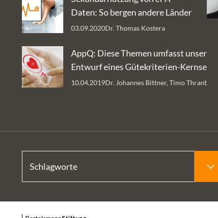
Daten: So bergen andere Länder
Datenschätze
03.09.2020
Dr. Thomas Kostera
AppQ: Diese Themen umfasst unser
Entwurf eines Gütekriterien-Kernsets 
Gesundheits-Apps
10.04.2019
Dr. Johannes Bittner, Timo Thranber