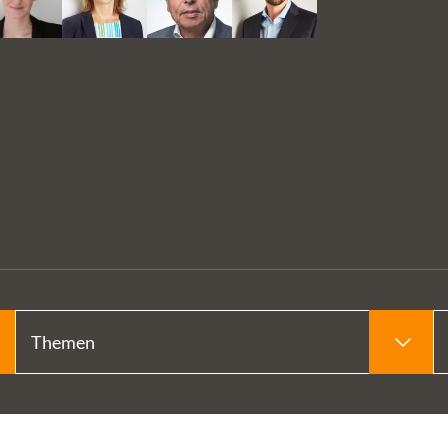
für
end