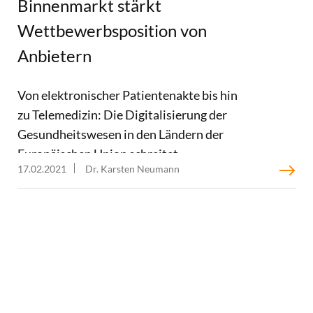
Binnenmarkt stärkt
Wettbewerbsposition von
Anbietern
Von elektronischer Patientenakte bis hin
zu Telemedizin: Die Digitalisierung der
Gesundheitswesen in den Ländern der
Europäischen Union schreitet
17.02.2021
Dr. Karsten Neumann
unterschiedlich rasch voran und gleicht
einem Flickenteppich. Zwar gibt es eine
Vielzahl guter europäischer Initiativen im
Umgang mit E-Health. Doch ein klares,
gesamteuropäisches Zielbild fehlt bisher. In
einem Impulspapier plädieren wir für eine
integrierte E-Health-Strategie. Insbesondere
in Krisenzeiten bietet ein gemeinsames