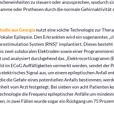
echeneinheiten zu steuern oder anzusprechen, wodurch si
mme oder Prothesen durch die normale Gehirnaktivität s
Studie aus Georgia
nutzt eine solche Technologie zur Thera
 fokaler Epilepsie. Den Erkrankten wird ein sogenanntes „c
ostimulation System (RNS)“ implantiert. Dieses besteht 
bis zwei subduralen Elektroden sowie einer Programmierei
t und analysiert durchgehend das „Elektrocorticogramm (
ld im ECoG Auffälligkeiten vermerkt werden, sendet der P
 elektrisches Signal aus, um einem epileptischen Anfall e
die die Gefahr eines potentiellen Anfalls bestimmen, werd
eit vom Arzt festgelegt. Bei sieben von acht Patienten k
Technologie die Frequenz epileptischer Anfälle um mindest
en, in zwei Fällen wurde sogar ein Rückgang um 75 Prozent