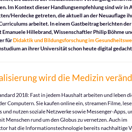
en. Im Kontext dieser Handlungsempfehlung sind wir in 
ten/Herdecke getreten, die aktuell an der Neuauflage ih
Curriculums arbeitet. In einem Gastbeitrag berichten de
 Emanuele Hillebrand, Wissenschaftler Philip Böhme un
er für
Didaktik und Bildungsforschung im Gesundheitsw
studium an ihrer Universität schon heute digital gedacht
alisierung wird die Medizin verän
ndard 2018: Fast in jedem Haushalt arbeiten und leben d
r Computern. Sie kaufen online ein, streamen Filme, les
ts und nutzen soziale Netzwerke sowie Messenger-Apps, u
it Menschen rund um den Globus zu vernetzen. Auch im
tor hat die Informationstechnologie bereits nachhaltige