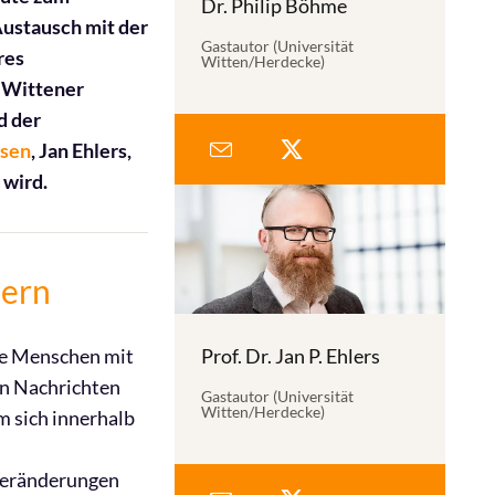
Dr. Philip Böhme
Austausch mit der
Gastautor (Universität
res
Witten/Herdecke)
r Wittener
d der
esen
, Jan Ehlers,
 wird.
dern
ie Menschen mit
Prof. Dr. Jan P. Ehlers
en Nachrichten
Gastautor (Universität
Witten/Herdecke)
m sich innerhalb
 Veränderungen