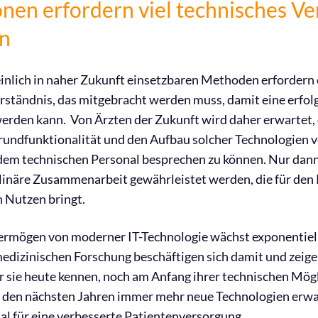
nen erfordern viel technisches Ve
en
inlich in naher Zukunft einsetzbaren Methoden erfordern
ständnis, das mitgebracht werden muss, damit eine erfol
erden kann. Von Ärzten der Zukunft wird daher erwartet, d
Grundfunktionalität und den Aufbau solcher Technologien 
 dem technischen Personal besprechen zu können. Nur dan
plinäre Zusammenarbeit gewährleistet werden, die für den
 Nutzen bringt.
ermögen von moderner IT-Technologie wächst exponentiell
medizinischen Forschung beschäftigen sich damit und zeigen
r sie heute kennen, noch am Anfang ihrer technischen Mögl
in den nächsten Jahren immer mehr neue Technologien erwa
l für eine verbesserte Patientenversorgung.