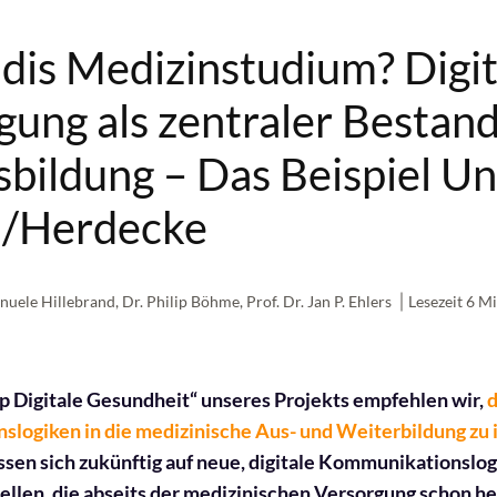
dis Medizinstudium? Digit
ung als zentraler Bestand
sbildung – Das Beispiel Un
n/Herdecke
nuele Hillebrand
,
Dr. Philip Böhme
,
Prof. Dr. Jan P. Ehlers
Lesezeit 6 M
p Digitale Gesundheit“ unseres Projekts empfehlen wir,
d
logiken in die medizinische Aus- und Weiterbildung zu 
sen sich zukünftig auf neue, digitale Kommunikationslog
ellen, die abseits der medizinischen Versorgung schon h