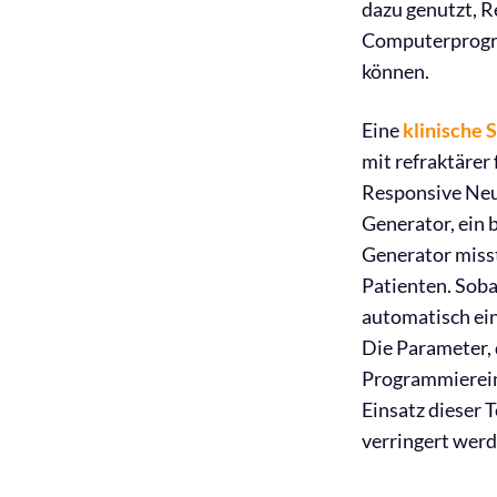
dazu genutzt, R
Computerprogra
können.
Eine
klinische 
mit refraktärer
Responsive Neur
Generator, ein 
Generator miss
Patienten. Soba
automatisch ein
Die Parameter, 
Programmiereinh
Einsatz dieser 
verringert werd