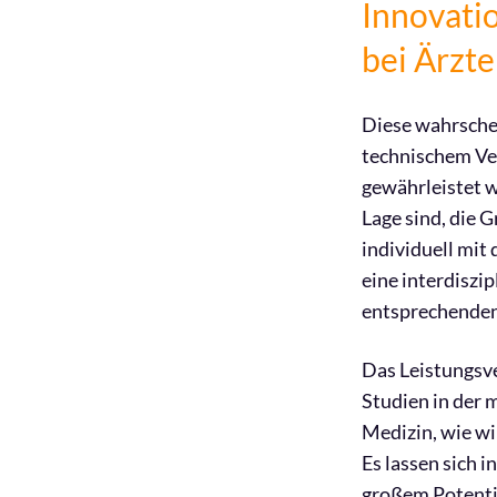
Innovatio
bei Ärzt
Diese wahrsche
technischem Ver
gewährleistet w
Lage sind, die 
individuell mit
eine interdiszi
entsprechenden
Das Leistungsv
Studien in der 
Medizin, wie wi
Es lassen sich 
großem Potentia