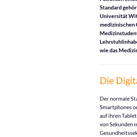
Standard gehör
Universität Wit
medizinischen 
Medizinstudent
Lehrstuhlinhab
wie das Medizin
Die Digit
Der normale Sta
Smartphones ode
auf ihren Table
von Sekunden m
Gesundheitssek