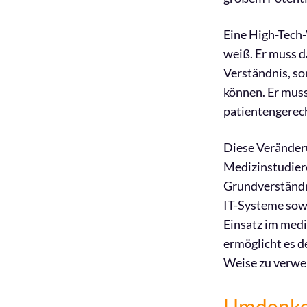
Eine High-Tech-
weiß. Er muss d
Verständnis, so
können. Er muss
patientengerech
Diese Veränder
Medizinstudiere
Grundverständn
IT-Systeme sowi
Einsatz im medi
ermöglicht es d
Weise zu verwen
Umdenke