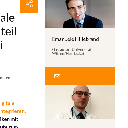
ale
teil
Emanuele Hillebrand
i
Gastautor (Universität
Witten/Herdecke)
inuten
igitale
integrieren
.
iken mit
eute zum