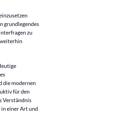
 einzusetzen
in grundlegendes
interfragen zu
 weiterhin
Heutige
hes
nd die modernen
uktiv für den
es Verständnis
in einer Art und