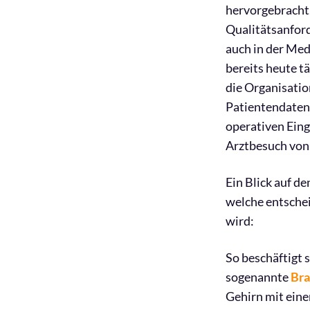
hervorgebracht.
Qualitätsanford
auch in der Med
bereits heute t
die Organisati
Patientendaten,
operativen Eing
Arztbesuch von 
Ein Blick auf d
welche entschei
wird:
So beschäftigt 
sogenannte
Bra
Gehirn mit eine