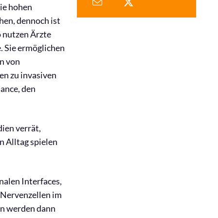
die hohen
hen, dennoch ist
o nutzen Ärzte
. Sie ermöglichen
n von
en zu invasiven
hance, den
ien verrät,
 Alltag spielen
nalen Interfaces,
n Nervenzellen im
en werden dann