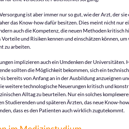
Versorgung ist aber immer nur so gut, wie der Arzt, der sie
aher das Know-how dafür besitzen. Dies meint nicht nur e
ndern auch die Kompetenz, die neuen Methoden kritisch h
 Vorteile und Risiken kennen und einschätzen können, um
t zu arbeiten.
ungen implizieren auch ein Umdenken der Universitäten. 
nde sollten die Möglichkeit bekommen, sich ein technisc
is bereits von Anfang an in der Ausbildung anzueignen u
e weitere technologische Neuerungen kritisch und konstr
zinischen Alltag zu beurteilen. Nur ein solches komplexer
en Studierenden und späteren Ärzten, das neue Know-how 
den, dass es den Patienten auch wirklich zugutekommt.
n im Medizinstudium