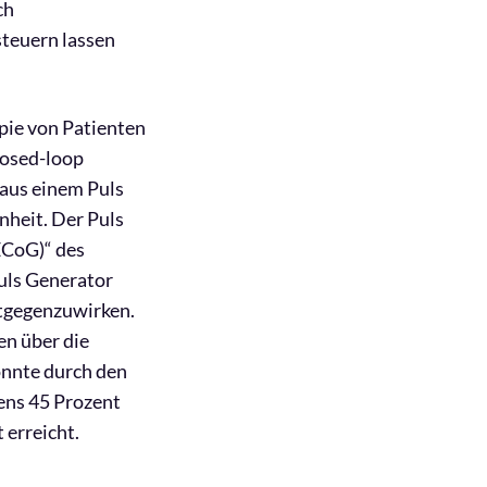
ch
teuern lassen
pie von Patienten
losed-loop
aus einem Puls
nheit. Der Puls
ECoG)“ des
uls Generator
ntgegenzuwirken.
en über die
onnte durch den
ens 45 Prozent
 erreicht.