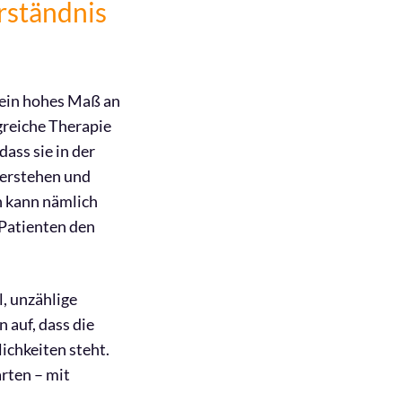
rständnis
 ein hohes Maß an
greiche Therapie
ass sie in der
verstehen und
n kann nämlich
 Patienten den
, unzählige
 auf, dass die
ichkeiten steht.
rten – mit