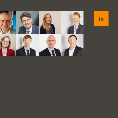
LinkedIn
für
end