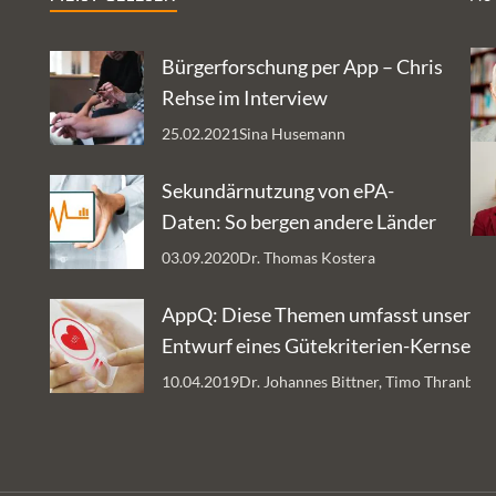
Bürgerforschung per App – Chris
Rehse im Interview
25.02.2021
Sina Husemann
Sekundärnutzung von ePA-
Daten: So bergen andere Länder
Datenschätze
03.09.2020
Dr. Thomas Kostera
AppQ: Diese Themen umfasst unser
Entwurf eines Gütekriterien-Kernsets 
Gesundheits-Apps
10.04.2019
Dr. Johannes Bittner, Timo Thranber