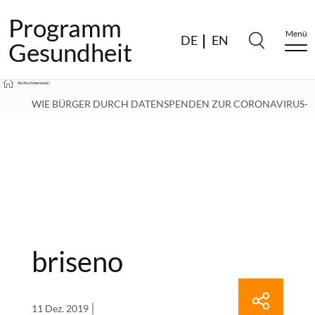
Programm
Menü
DE
EN
Gesundheit
Archiv
/
Interview
/
WIE BÜRGER DURCH DATENSPENDEN ZUR CORONAVIRUS-
FORSCHUNG BEITRAGEN KÖNNEN – CINTHIA BRISEÑO IM
INTERVIEW
/
BRISENO
briseno
11 Dez. 2019