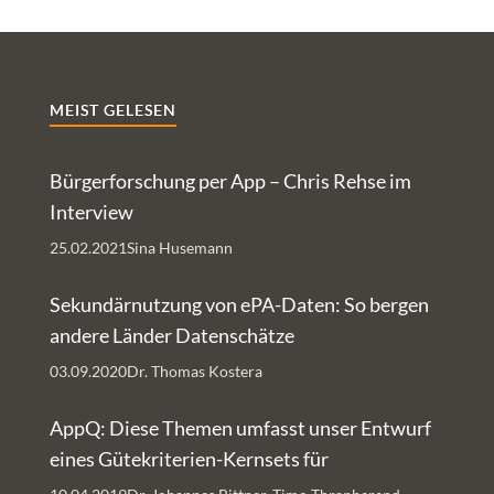
MEIST GELESEN
Bürgerforschung per App – Chris Rehse im
Interview
25.02.2021
Sina Husemann
Sekundärnutzung von ePA-Daten: So bergen
andere Länder Datenschätze
03.09.2020
Dr. Thomas Kostera
AppQ: Diese Themen umfasst unser Entwurf
eines Gütekriterien-Kernsets für
Gesundheits-Apps