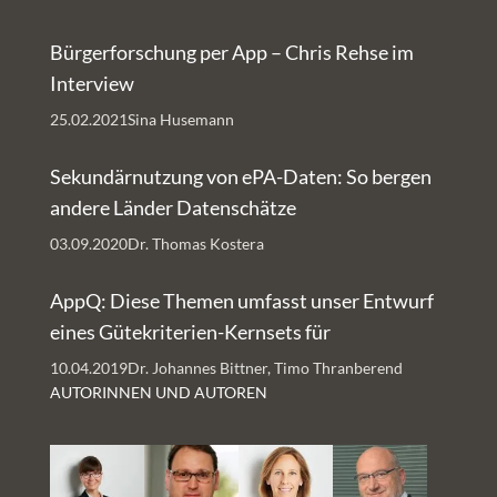
Bürgerforschung per App – Chris Rehse im
Interview
25.02.2021
Sina Husemann
Sekundärnutzung von ePA-Daten: So bergen
andere Länder Datenschätze
03.09.2020
Dr. Thomas Kostera
AppQ: Diese Themen umfasst unser Entwurf
eines Gütekriterien-Kernsets für
Gesundheits-Apps
10.04.2019
Dr. Johannes Bittner, Timo Thranberend
AUTORINNEN UND AUTOREN