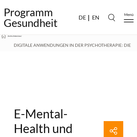
Programm
Menü
DE
EN
Gesundheit
Archiv
/
Interview
/
DIGITALE ANWENDUNGEN IN DER PSYCHOTHERAPIE: DIE
RICHTIGE MISCHUNG AUS MENSCH UND TECHNOLOGIE
FINDEN – DR. ADRIAN AGUILERA IM INTERVIEW
/
E-MENTAL-HEALTH UND ALGORITHMEN: DR. ADRIAN
E-Mental-
AGUILERA IM INTERVIEW
Health und