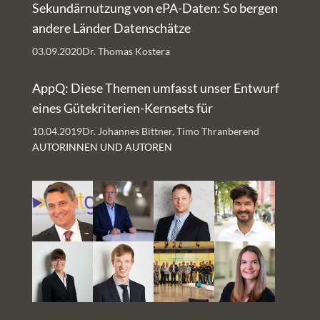
Sekundärnutzung von ePA-Daten: So bergen
andere Länder Datenschätze
03.09.2020
Dr. Thomas Kostera
AppQ: Diese Themen umfasst unser Entwurf
eines Gütekriterien-Kernsets für
Gesundheits-Apps
10.04.2019
Dr. Johannes Bittner, Timo Thranberend
AUTORINNEN UND AUTOREN