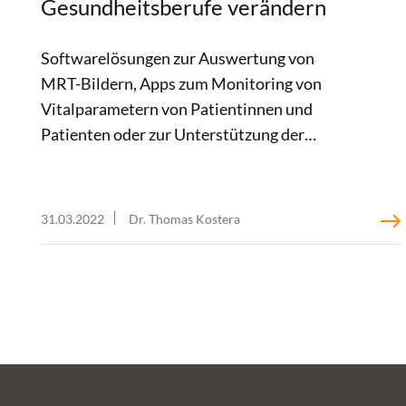
Gesundheitsberufe verändern
Softwarelösungen zur Auswertung von
MRT-Bildern, Apps zum Monitoring von
Vitalparametern von Patientinnen und
Patienten oder zur Unterstützung der
Therapieentscheidung, Systeme zur
Optimierung der Bettenauslastung: Tech-
Giganten treiben Digitalisierungsprozesse in
31.03.2022
Dr. Thomas Kostera
der Gesundheitsversorgung deutlich voran.
Zwar bieten die innovativen Lösungen von
Siemens, IBM & Co. ein großes Potenzial hin
zu einer verbesserten Versorgung von
Patientinnen und Patienten. Gleichwohl
geht dieser Wandel mit einer Reihe von
Veränderungen in den Gesundheitsberufen