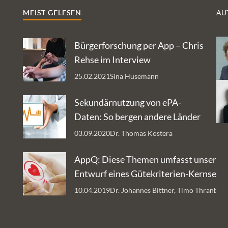
sowie Herausforderungen einher. Eine
MEIST GELESEN
AU
Studie unter Leitung der Ethikerin Prof.
Christiane Woopen hat diese jetzt im Detail
Bürgerforschung per App – Chris
in unserem Auftrag analysiert.
Rehse im Interview
25.02.2021
Sina Husemann
Sekundärnutzung von ePA-
Daten: So bergen andere Länder
Datenschätze
03.09.2020
Dr. Thomas Kostera
AppQ: Diese Themen umfasst unser
Entwurf eines Gütekriterien-Kernsets 
Gesundheits-Apps
10.04.2019
Dr. Johannes Bittner, Timo Thranber