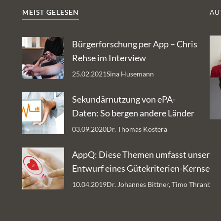
informationelle Selbstbestimmung zu
MEIST GELESEN
AU
garantieren. Ein Rechtsgutachten im Auftrag
der Bertelsmann Stiftung und der Stiftung
Bürgerforschung per App – Chris
Münch ist nun dieser Frage nachgegangen
Rehse im Interview
und plädiert für eine differenzierte
Abwägung, aber mit dem Ziel einer
25.02.2021
Sina Husemann
weitgehenden Opt-out-Lösung.
Sekundärnutzung von ePA-
Daten: So bergen andere Länder
Datenschätze
03.09.2020
Dr. Thomas Kostera
AppQ: Diese Themen umfasst unser
Entwurf eines Gütekriterien-Kernsets 
Gesundheits-Apps
10.04.2019
Dr. Johannes Bittner, Timo Thranber