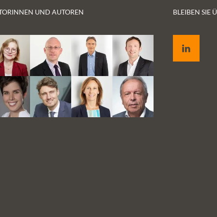
dadurch mehr Vertrauen und gegenseitige
TORINNEN UND AUTOREN
BLEIBEN SIE
Wertschätzung. Was muss getan werden,
damit Ärzt:innen auch in Deutschland ihre
LinkedIn
Dokumentation freiwillig öffnen, damit
Patient:innen diese lesen können?
für
end