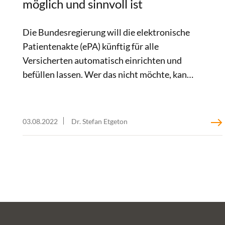
möglich und sinnvoll ist
Die Bundesregierung will die elektronische
Patientenakte (ePA) künftig für alle
Versicherten automatisch einrichten und
befüllen lassen. Wer das nicht möchte, kann
widersprechen (Opt-out). Damit würde
Deutschland einem Modell folgen, das auch
in anderen europäischen Ländern schon
03.08.2022
Dr. Stefan Etgeton
umgesetzt wird. Während der
Sachverständigenrat für das
Gesundheitswesen und der Deutsche
Ärztetag diesen Schritt begrüßen, werden
von Seiten des Datenschutzes Bedenken
geäußert. Hier gilt weiterhin die individuelle
Einwilligung als besser geeignet, die