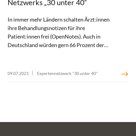
Netzwerks „30 unter 40“
In immer mehr Ländern schalten Ärzt:innen
ihre Behandlungsnotizen für ihre
Patient:innen frei (OpenNotes). Auch in
Deutschland würden gern 66 Prozent der
Bevölkerung die ärztlichen Notizen lesen,
wären sie digital einsehbar. Die Nutzung von
OpenNotes in anderen Ländern zeigt, dass
09.07.2021
Expertennetzwerk "30 unter 40"
sich das Verständnis von Patient:innen über
die eigene Erkrankung und damit ihre
Gesundheitskompetenz erheblich
verbessert, wenn Ärzt:innen ihre
Dokumentation zur Krankheitshistorie, zu
Befunden und Diagnosen offenlegen. Auch
die Arzt-Patienten-Beziehung erfährt