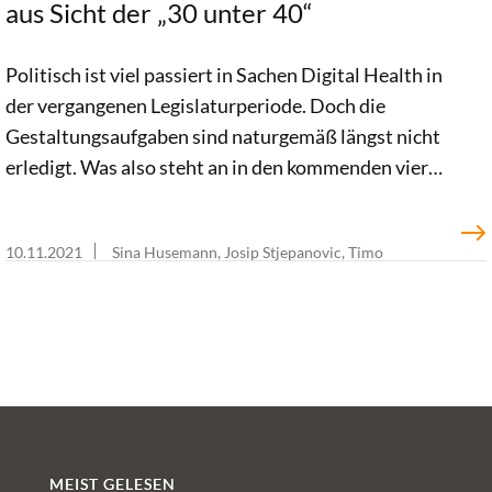
aus Sicht der „30 unter 40“
Politisch ist viel passiert in Sachen Digital Health in
der vergangenen Legislaturperiode. Doch die
Gestaltungsaufgaben sind naturgemäß längst nicht
erledigt. Was also steht an in den kommenden vier
Jahren? Was sind die relevanten Digital-Health-
Themen? Was muss weiterentwickelt, was etabliert,
10.11.2021
Sina Husemann, Josip Stjepanovic, Timo
was angegangen werden? Wir haben das Netzwerk
Thranberend
„30 unter 40“ und die Netzwerk-Alumni um ihre
Einschätzung gebeten. Herausgekommen sind eine
umfassende Themenliste und Prioritäten in
verschiedenen Feldern. Am bedeutendsten nach
Einschätzung der Fachleute: die flächendeckende
Etablierung und der Ausbau der ePA.
MEIST GELESEN