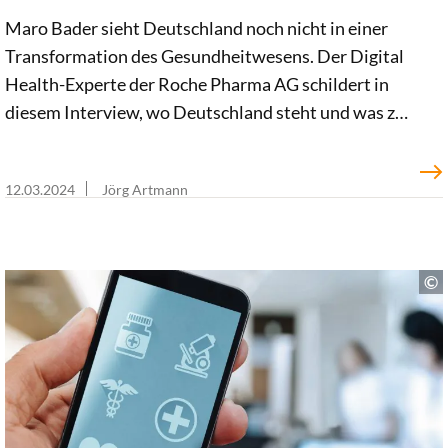
Maro Bader sieht Deutschland noch nicht in einer
Transformation des Gesundheitwesens. Der Digital
Health-Experte der Roche Pharma AG schildert in
diesem Interview, wo Deutschland steht und was zu
tun ist, um die Transformation einzuleiten. Herr
Bader, welche Vision für das digitalisierte
12.03.2024
Jörg Artmann
Gesundheitssystem verfolgen Sie/Roche? Maro
Bader: Wir verfolgen das große Ziel einer
personalisierten, individualisierten
Gesundheitsversorgung in[…]