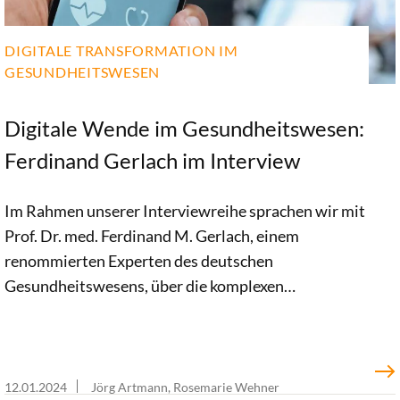
DIGITALE TRANSFORMATION IM
GESUNDHEITSWESEN
Digitale Wende im Gesundheitswesen:
Ferdinand Gerlach im Interview
Im Rahmen unserer Interviewreihe sprachen wir mit
Prof. Dr. med. Ferdinand M. Gerlach, einem
renommierten Experten des deutschen
Gesundheitswesens, über die komplexen
Herausforderungen und Chancen der digitalen
Transformation. Mit seiner profunden Erfahrung
und seinen Einblicken in Gesundheitspolitik,
Medizin und technologische Innovationen bietet
12.01.2024
Jörg Artmann, Rosemarie Wehner