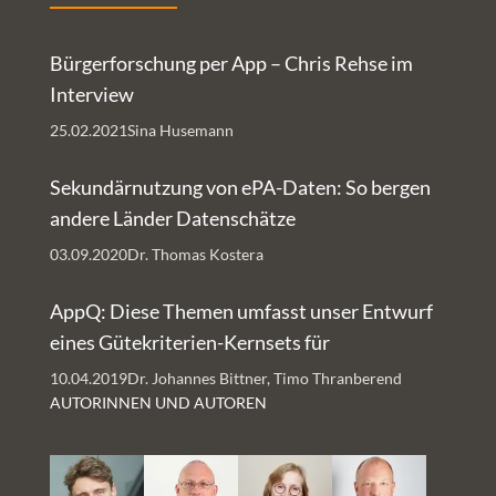
Bürgerforschung per App – Chris Rehse im
Interview
25.02.2021
Sina Husemann
Sekundärnutzung von ePA-Daten: So bergen
andere Länder Datenschätze
03.09.2020
Dr. Thomas Kostera
AppQ: Diese Themen umfasst unser Entwurf
eines Gütekriterien-Kernsets für
Gesundheits-Apps
10.04.2019
Dr. Johannes Bittner, Timo Thranberend
AUTORINNEN UND AUTOREN