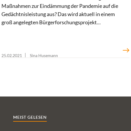
Maßnahmen zur Eindämmung der Pandemie auf die
Gedächtnisleistung aus? Das wird aktuell in einem
groß angelegten Bürgerforschungsprojekt
analysiert. Helfen soll dabei eine App mit
regelmäßigen Gedächtnistests, die jeder
Erwachsene in Deutschland herunterladen kann. Dr.
Chris Rehse, Mitglied unseres Expertennetzwerks
25.02.2021
Sina Husemann
„30 unter 40“, ist mit seinem Team Entwickler dieser
App. Im Interview erläutert er den Projektansatz und
erklärt, wie digitale Lösungen „Citizen Science“
ermöglichen.
MEIST GELESEN