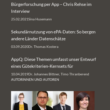
Bürgerforschung per App – Chris Rehse im
Interview
25.02.2021
Sina Husemann
Sekundärnutzung von ePA-Daten: So bergen
andere Länder Datenschätze
03.09.2020
Dr. Thomas Kostera
AppQ: Diese Themen umfasst unser Entwurf
eines Gütekriterien-Kernsets für
Gesundheits-Apps
10.04.2019
Dr. Johannes Bittner, Timo Thranberend
AUTORINNEN UND AUTOREN