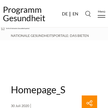
Programm
Menü
DE
EN
Gesundheit
Archiv
/
Nationales Gesundheitsportal
/
NATIONALE GESUNDHEITSPORTALE: DAS BIETEN
SUNDHED.DK, 1177.SE & CO.
/
HOMEPAGE_S
Homepage_S
30 Juli 2020