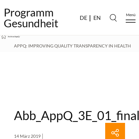
Programm
Menü
DE
EN
Gesundheit
Archive
/
AppQ
/
APPQ: IMPROVING QUALITY TRANSPARENCY IN HEALTH
APPS WITH A CORE SET OF QUALITY CRITERIA
/
ABB_APPQ_3E_01_FINAL
Abb_AppQ_3E_01_fina
14 März 2019