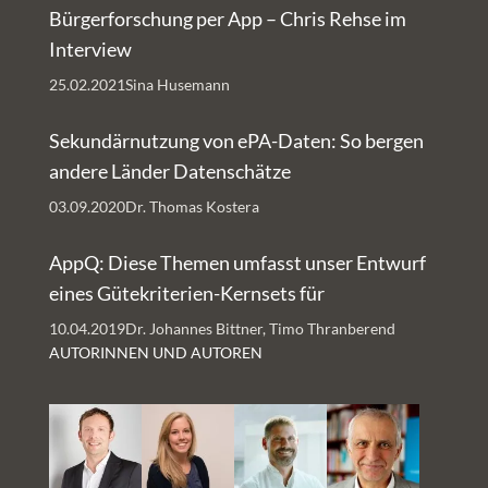
Bürgerforschung per App – Chris Rehse im
Interview
25.02.2021
Sina Husemann
Sekundärnutzung von ePA-Daten: So bergen
andere Länder Datenschätze
03.09.2020
Dr. Thomas Kostera
AppQ: Diese Themen umfasst unser Entwurf
eines Gütekriterien-Kernsets für
Gesundheits-Apps
10.04.2019
Dr. Johannes Bittner, Timo Thranberend
AUTORINNEN UND AUTOREN