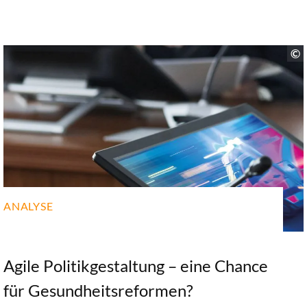
Thranberend
„30 unter 40“ und die Netzwerk-Alumni um ihre
Einschätzung gebeten. Herausgekommen sind eine
umfassende Themenliste und Prioritäten in
verschiedenen Feldern. Am bedeutendsten nach
Einschätzung der Fachleute: die flächendeckende
Etablierung und der Ausbau der ePA.
ANALYSE
Agile Politikgestaltung – eine Chance
für Gesundheitsreformen?