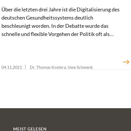
Über die letzten drei Jahre ist die Digitalisierung des
deutschen Gesundheitssystems deutlich
beschleunigt worden. In der Debatte wurde das
schnelle und flexible Vorgehen der Politik oft als
„agil“ bezeichnet. Doch was zeichnet agile
Politikgestaltung genau aus – und kann sie ein
Vorbild für andere gesundheitspolitische Reformen
sein? Prof. Dr. Nils C. Bandelow und Johanna
04.11.2021
Dr. Thomas Kostera, Uwe Schwenk
Hornung von der TU Braunschweig sind diesen
Fragen im Auftrag der Bertelsmann Stiftung
nachgegangen. Ihre Expertise zeigt: Agile
Politikgestaltung kann nur erfolgreich sein, wenn es
ein klar definiertes Ziel gibt und keine
parteipolitische Polarisierung.
MEIST GELESEN