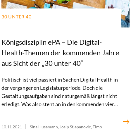
30 UNTER 40
Königsdisziplin ePA – Die Digital-
Health-Themen der kommenden Jahre
aus Sicht der „30 unter 40“
Politisch ist viel passiert in Sachen Digital Health in
der vergangenen Legislaturperiode. Doch die
Gestaltungsaufgaben sind naturgemäß längst nicht
erledigt. Was also steht an in den kommenden vier
Jahren? Was sind die relevanten Digital-Health-
Themen? Was muss weiterentwickelt, was etabliert,
10.11.2021
Sina Husemann, Josip Stjepanovic, Timo
was angegangen werden? Wir haben das Netzwerk