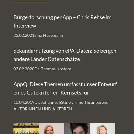
Bürgerforschung per App – Chris Rehse im
Interview
25.02.2021
Sina Husemann
Sekundärnutzung von ePA-Daten: So bergen
andere Länder Datenschätze
03.09.2020
Dr. Thomas Kostera
AppQ: Diese Themen umfasst unser Entwurf
eines Gütekriterien-Kernsets für
Gesundheits-Apps
10.04.2019
Dr. Johannes Bittner, Timo Thranberend
AUTORINNEN UND AUTOREN