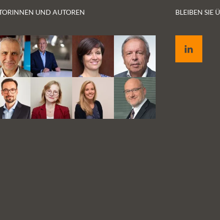
Witten/Herdecke fragen: Wie (gut)
TORINNEN UND AUTOREN
BLEIBEN SIE
funktionieren Diagnose-Apps? Für wen und
bei welchen Symptomen ist die Nutzung von
LinkedIn
algorithmenbasierten Apps sinnvoll? Und
welchen Einfluss wird ihr Einsatz auf das
Arzt-Patienten-Verhältnis haben?
für
end