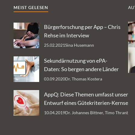
MEIST GELESEN
AU
Bürgerforschung per App – Chris
Rehse im Interview
25.02.2021
Sina Husemann
Sekundärnutzung von ePA-
Daten: So bergen andere Länder
Datenschätze
03.09.2020
Dr. Thomas Kostera
AppQ: Diese Themen umfasst unser
Entwurf eines Gütekriterien-Kernsets 
Gesundheits-Apps
10.04.2019
Dr. Johannes Bittner, Timo Thranber