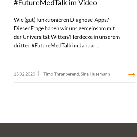
#FutureMedTalk im Video
Wie (gut) funktionieren Diagnose-Apps?
Dieser Frage haben wir uns gemeinsam mit
der Universität Witten/Herdecke in unserem
dritten #FutureMedTalk im Januar
gewidmet. Die Aufzeichnung der Session ist
jetzt bei uns im Blog abrufbar.
13.02.2020
Timo Thranberend, Sina Husemann