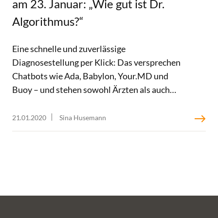
am 23. Januar: „Wie gut ist Dr.
Algorithmus?“
Eine schnelle und zuverlässige
Diagnosestellung per Klick: Das versprechen
Chatbots wie Ada, Babylon, Your.MD und
Buoy – und stehen sowohl Ärzten als auch
Patienten in den App-Stores kostenlos zur
Verfügung. Während solche Diagnose-Apps
21.01.2020
Sina Husemann
heute noch nicht Teil des Versorgungsalltags
sind, ebnen aktuelle Entwicklungen wie das
im Dezember 2019 beschlossene Digitale-
Versorgung-Gesetz den Weg dorthin. In
unserem dritten #FutureMedTalk morgen,
23. Januar 2020, um 16:00 Uhr möchten wir
daher gemeinsam mit der Universität